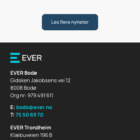
Les flere nyheter
EVER Bodø
Gidsken Jakobsens vei 12
8008 Bodø
Org nr: 979 491 611
E:
bodo@ever.no
T:
75 50 69 70
EVER Trondheim
Klæbuveien 196 B