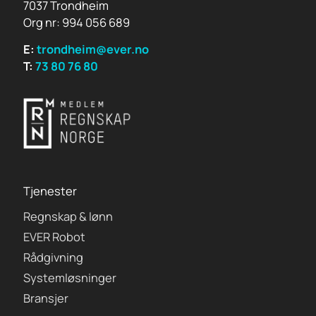
7037 Trondheim
Org nr: 994 056 689
E:
trondheim@ever.no
T:
73 80 76 80
Tjenester
Regnskap & lønn
EVER Robot
Rådgivning
Systemløsninger
Bransjer