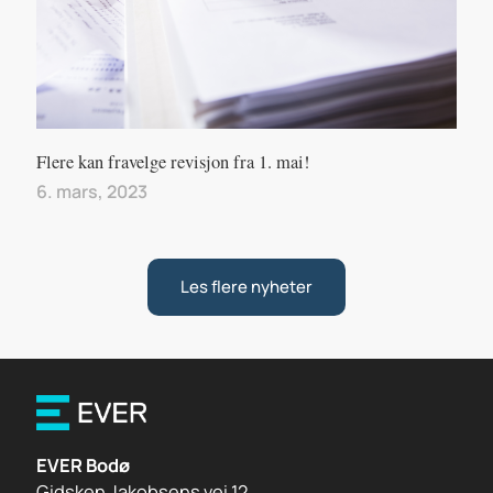
Flere kan fravelge revisjon fra 1. mai!
6. mars, 2023
Les flere nyheter
EVER Bodø
Gidsken Jakobsens vei 12