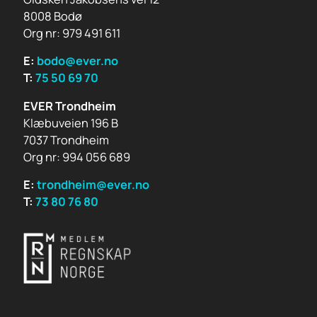
8008 Bodø
Org nr: 979 491 611
E:
bodo@ever.no
T:
75 50 69 70
EVER Trondheim
Klæbuveien 196 B
7037 Trondheim
Org nr: 994 056 689
E:
trondheim@ever.no
T:
73 80 76 80