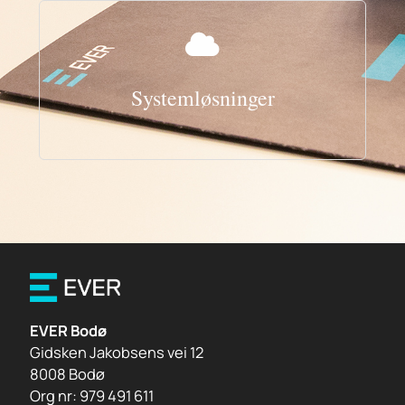
Systemløsninger
EVER Bodø
Gidsken Jakobsens vei 12
8008 Bodø
Org nr: 979 491 611