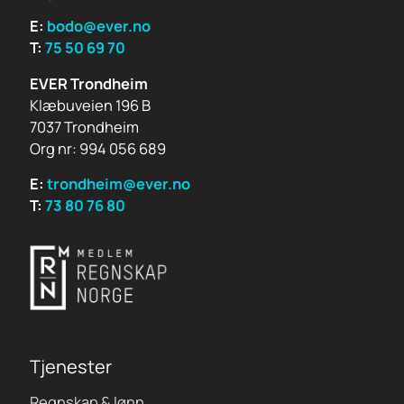
E:
bodo@ever.no
T:
75 50 69 70
EVER Trondheim
Klæbuveien 196 B
7037 Trondheim
Org nr: 994 056 689
E:
trondheim@ever.no
T:
73 80 76 80
Tjenester
Regnskap & lønn